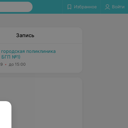
Избранное
Войти
Запись
 городская поликлиника
 БГП №1)
39
до 15:00