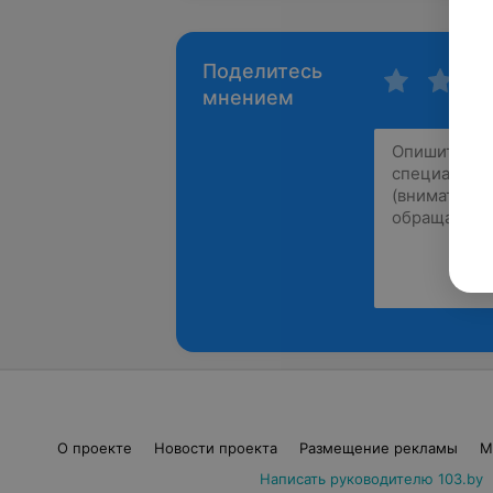
Поделитесь
мнением
О проекте
Новости проекта
Размещение рекламы
М
Написать руководителю 103.by