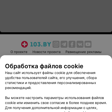
О проекте
Новости проекта
Размещение рекламы
Медицинский маркетинг
Публичный договор
Обработка файлов cookie
Пользовательское соглашение
Способы оплаты
Наш сайт использует файлы cookie для обеспечения
Вакансии
Партнеры
удобства пользователей сайта, его улучшения, сбора
Написать руководителю 103.by
статистики и предоставления персонализированных
Написать в поддержку
рекомендаций.
Персональные настройки cookie
Вы можете настроить параметры использования файлов
Обработка персональных данных
cookie или изменить свое согласие в более позднее время.
Для получения дополнительной информации о целях,