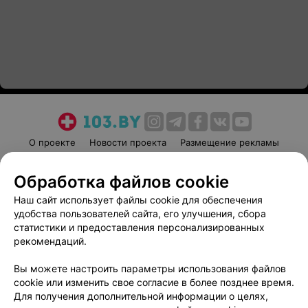
О проекте
Новости проекта
Размещение рекламы
Медицинский маркетинг
Публичный договор
Обработка файлов cookie
Пользовательское соглашение
Способы оплаты
Наш сайт использует файлы cookie для обеспечения
Вакансии
Партнеры
удобства пользователей сайта, его улучшения, сбора
Написать руководителю 103.by
статистики и предоставления персонализированных
Написать в поддержку
рекомендаций.
Персональные настройки cookie
Вы можете настроить параметры использования файлов
Обработка персональных данных
cookie или изменить свое согласие в более позднее время.
Для получения дополнительной информации о целях,