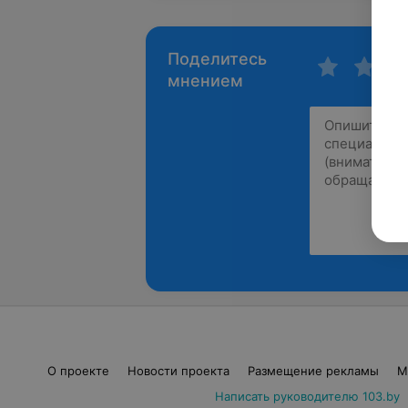
Поделитесь
мнением
О проекте
Новости проекта
Размещение рекламы
М
Написать руководителю 103.by