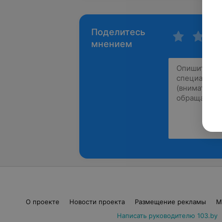
Поделитесь
мнением
О проекте
Новости проекта
Размещение рекламы
М
Написать руководителю 103.by