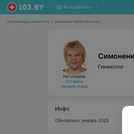
Все рубрики
Консультации гинеколога
•
Симоненко Ирина Ивановна
Симоненк
Гинеколог
Нет отзывов
Оставить
первый отзыв
Инфо
Обновлено: январь 2025