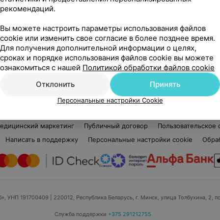
рекомендаций.
Наталья Николаевна
Нет отзывов
Вы можете настроить параметры использования файлов
Стаж 23 года
•
Высшая категория
Ста
cookie или изменить свое согласие в более позднее время.
Дефектолог
Дет
Для получения дополнительной информации о целях,
сроках и порядке использования файлов cookie вы можете
Нет информации о месте работы
Нет
ознакомиться с нашей
Политикой обработки файлов cookie
Отклонить
Принять
Персональные настройки Cookie
едицинский маркетинг
Публичный договор
Пользовательское 
Написать в поддержку
Персональные настройки cookie
Обра
б», УНП 191700409
| 220012, Республика Беларусь, г. Минск, улица Толбухина, 2, п
Служба поддержки
+375 291212755