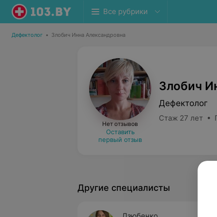
Все рубрики
Дефектолог
•
Злобич Инна Александровна
Злобич И
Дефектолог
Стаж 27 лет • 
Нет отзывов
Оставить
первый отзыв
Другие специалисты
Дзюбенко