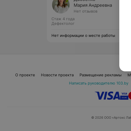
Мария Андреевна
Нет отзывов
Стаж 4 года
Дефектолог
Нет информации о месте работы
О проекте
Новости проекта
Размещение рекламы
М
Написать руководителю 103.by
© 2026 ООО «Артокс Ла