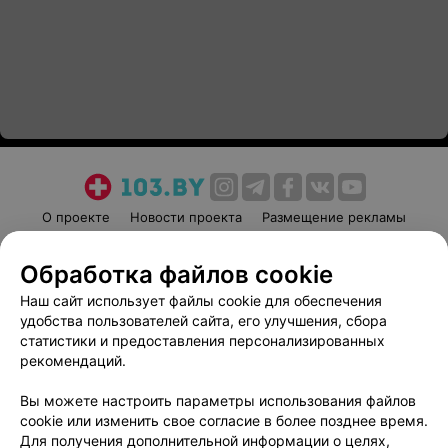
О проекте
Новости проекта
Размещение рекламы
Медицинский маркетинг
Публичный договор
Обработка файлов cookie
Пользовательское соглашение
Способы оплаты
Наш сайт использует файлы cookie для обеспечения
Вакансии
Партнеры
удобства пользователей сайта, его улучшения, сбора
Написать руководителю 103.by
статистики и предоставления персонализированных
Написать в поддержку
рекомендаций.
Персональные настройки cookie
Вы можете настроить параметры использования файлов
Обработка персональных данных
cookie или изменить свое согласие в более позднее время.
Для получения дополнительной информации о целях,