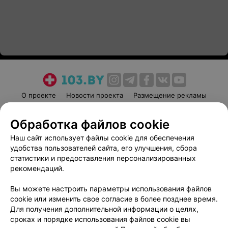
О проекте
Новости проекта
Размещение рекламы
Медицинский маркетинг
Публичный договор
Обработка файлов cookie
Пользовательское соглашение
Способы оплаты
Наш сайт использует файлы cookie для обеспечения
Вакансии
Партнеры
удобства пользователей сайта, его улучшения, сбора
Написать руководителю 103.by
статистики и предоставления персонализированных
Написать в поддержку
рекомендаций.
Персональные настройки cookie
Вы можете настроить параметры использования файлов
Обработка персональных данных
cookie или изменить свое согласие в более позднее время.
Для получения дополнительной информации о целях,
сроках и порядке использования файлов cookie вы