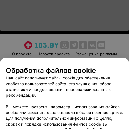
О проекте
Новости проекта
Размещение рекламы
Медицинский маркетинг
Публичный договор
Обработка файлов cookie
Пользовательское соглашение
Способы оплаты
Наш сайт использует файлы cookie для обеспечения
Вакансии
Партнеры
удобства пользователей сайта, его улучшения, сбора
Написать руководителю 103.by
статистики и предоставления персонализированных
Написать в поддержку
рекомендаций.
Персональные настройки cookie
Вы можете настроить параметры использования файлов
Обработка персональных данных
cookie или изменить свое согласие в более позднее время.
Для получения дополнительной информации о целях,
сроках и порядке использования файлов cookie вы