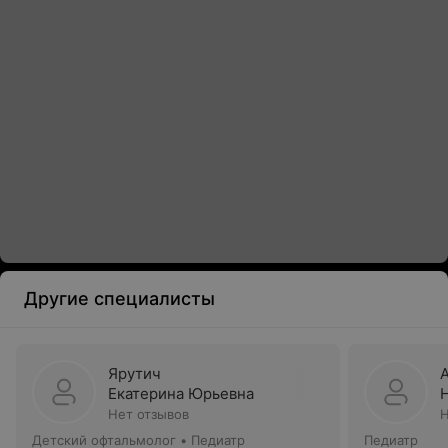
Другие специалисты
Ярутич
Екатерина Юрьевна
Нет отзывов
Н
Детский офтальмолог • Педиатр
Педиатр