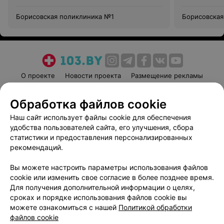
Борисовская поликлиника №1
Борисовская
О проекте
Новости проекта
Размещение рекламы
Медицинский маркетинг
Публичный договор
Обработка файлов cookie
Пользовательское соглашение
Способы оплаты
Наш сайт использует файлы cookie для обеспечения
Вакансии
Партнеры
удобства пользователей сайта, его улучшения, сбора
Написать руководителю 103.by
статистики и предоставления персонализированных
Написать в поддержку
рекомендаций.
Персональные настройки cookie
Вы можете настроить параметры использования файлов
Обработка персональных данных
cookie или изменить свое согласие в более позднее время.
Для получения дополнительной информации о целях,
сроках и порядке использования файлов cookie вы
можете ознакомиться с нашей
Политикой обработки
файлов cookie