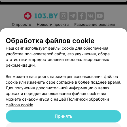
О проекте
Новости проекта
Размещение рекламы
Медицинский маркетинг
Публичный договор
Обработка файлов cookie
Пользовательское соглашение
Способы оплаты
Наш сайт использует файлы cookie для обеспечения
Вакансии
Партнеры
удобства пользователей сайта, его улучшения, сбора
Написать руководителю 103.by
статистики и предоставления персонализированных
Написать в поддержку
рекомендаций.
Персональные настройки cookie
Вы можете настроить параметры использования файлов
Обработка персональных данных
cookie или изменить свое согласие в более позднее время.
Для получения дополнительной информации о целях,
сроках и порядке использования файлов cookie вы
можете ознакомиться с нашей
Политикой обработки
файлов cookie
Принять
© 2026 ООО «Артокс Лаб», УНП 191700409
| 220012, Республика Беларусь,
г. Минск, улица Толбухина, 2, пом. 16 | help@103.by