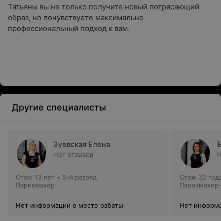
Татьяны вы не только получите новый потрясающий
образ, но почувствуете максимально
профессиональный подход к вам.
Другие специалисты
Зуевская Елена
Нет отзывов
Н
Стаж 13 лет
•
5-й разряд
Стаж 22 год
Парикмахер
Парикмахер-
Нет информации о месте работы
Нет информа