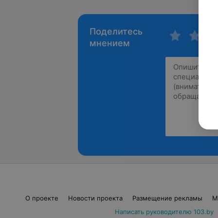
Поделитесь
мнением
О проекте
Новости проекта
Размещение рекламы
М
Написать руководителю 103.by