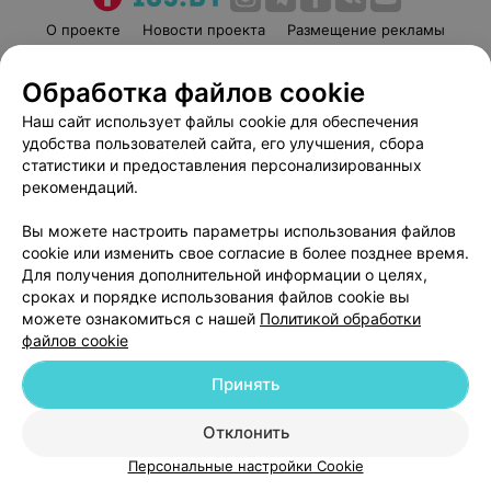
О проекте
Новости проекта
Размещение рекламы
Медицинский маркетинг
Публичный договор
Обработка файлов cookie
Пользовательское соглашение
Способы оплаты
Наш сайт использует файлы cookie для обеспечения
Вакансии
Партнеры
удобства пользователей сайта, его улучшения, сбора
Написать руководителю 103.by
статистики и предоставления персонализированных
Написать в поддержку
рекомендаций.
Персональные настройки cookie
Вы можете настроить параметры использования файлов
Обработка персональных данных
cookie или изменить свое согласие в более позднее время.
Для получения дополнительной информации о целях,
сроках и порядке использования файлов cookie вы
можете ознакомиться с нашей
Политикой обработки
файлов cookie
Принять
© 2026 ООО «Артокс Лаб», УНП 191700409
| 220012, Республика Беларусь,
г. Минск, улица Толбухина, 2, пом. 16 | help@103.by
Отклонить
Служба поддержки
+375 291212755
Персональные настройки Cookie