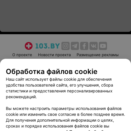
О проекте
Новости проекта
Размещение рекламы
Медицинский маркетинг
Публичный договор
Обработка файлов cookie
Пользовательское соглашение
Способы оплаты
Наш сайт использует файлы cookie для обеспечения
Вакансии
Партнеры
удобства пользователей сайта, его улучшения, сбора
Написать руководителю 103.by
статистики и предоставления персонализированных
Написать в поддержку
рекомендаций.
Персональные настройки cookie
Вы можете настроить параметры использования файлов
Обработка персональных данных
cookie или изменить свое согласие в более позднее время.
Для получения дополнительной информации о целях,
сроках и порядке использования файлов cookie вы