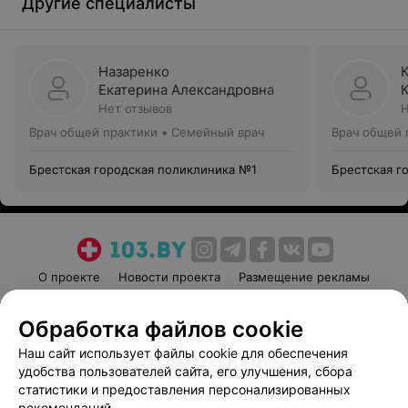
Другие специалисты
Назаренко
Екатерина Александровна
Нет отзывов
Н
Врач общей практики • Семейный врач
Врач общей 
Брестская городская поликлиника №1
Брестская г
О проекте
Новости проекта
Размещение рекламы
Медицинский маркетинг
Публичный договор
Обработка файлов cookie
Пользовательское соглашение
Способы оплаты
Наш сайт использует файлы cookie для обеспечения
Вакансии
Партнеры
удобства пользователей сайта, его улучшения, сбора
Написать руководителю 103.by
статистики и предоставления персонализированных
Написать в поддержку
рекомендаций.