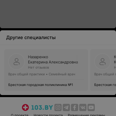
Другие специалисты
Назаренко
Екатерина Александровна
Нет отзывов
Н
Врач общей практики • Семейный врач
Врач общей 
Брестская городская поликлиника №1
Брестская г
О проекте
Новости проекта
Размещение рекламы