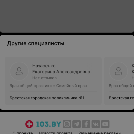
Другие специалисты
Назаренко
Екатерина Александровна
Нет отзывов
Н
Врач общей практики • Семейный врач
Врач общей 
Брестская городская поликлиника №1
Брестская г
О проекте
Новости проекта
Размещение рекламы