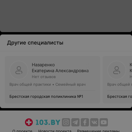
Другие специалисты
Назаренко
Екатерина Александровна
Нет отзывов
Н
Врач общей практики • Семейный врач
Врач общей 
Брестская городская поликлиника №1
Брестская г
О проекте
Новости проекта
Размещение рекламы