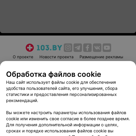
О проекте
Новости проекта
Размещение рекламы
Медицинский маркетинг
Публичный договор
Обработка файлов cookie
Пользовательское соглашение
Способы оплаты
Наш сайт использует файлы cookie для обеспечения
Вакансии
Партнеры
удобства пользователей сайта, его улучшения, сбора
Написать руководителю 103.by
статистики и предоставления персонализированных
Написать в поддержку
рекомендаций.
Персональные настройки cookie
Вы можете настроить параметры использования файлов
Обработка персональных данных
cookie или изменить свое согласие в более позднее время.
Для получения дополнительной информации о целях,
сроках и порядке использования файлов cookie вы