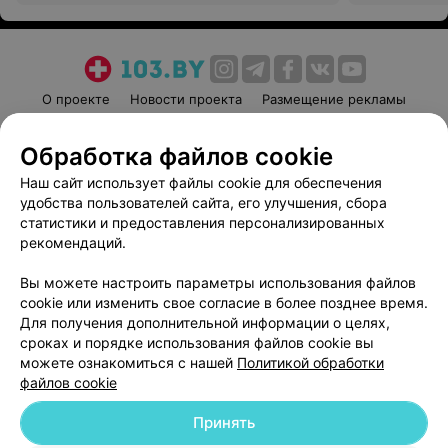
О проекте
Новости проекта
Размещение рекламы
Медицинский маркетинг
Публичный договор
Обработка файлов cookie
Пользовательское соглашение
Способы оплаты
Наш сайт использует файлы cookie для обеспечения
Вакансии
Партнеры
удобства пользователей сайта, его улучшения, сбора
Написать руководителю 103.by
статистики и предоставления персонализированных
Написать в поддержку
рекомендаций.
Персональные настройки cookie
Вы можете настроить параметры использования файлов
Обработка персональных данных
cookie или изменить свое согласие в более позднее время.
Для получения дополнительной информации о целях,
сроках и порядке использования файлов cookie вы
можете ознакомиться с нашей
Политикой обработки
файлов cookie
Принять
© 2026 ООО «Артокс Лаб», УНП 191700409
| 220012, Республика Беларусь,