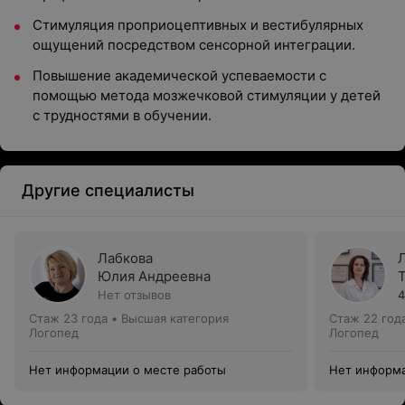
Стимуляция проприоцептивных и вестибулярных
ощущений посредством сенсорной интеграции.
Повышение академической успеваемости с
помощью метода мозжечковой стимуляции у детей
с трудностями в обучении.
Другие специалисты
Лабкова
Юлия Андреевна
Нет отзывов
4
Стаж 23 года
•
Высшая категория
Стаж 22 год
Логопед
Логопед
Нет информации о месте работы
Нет информа