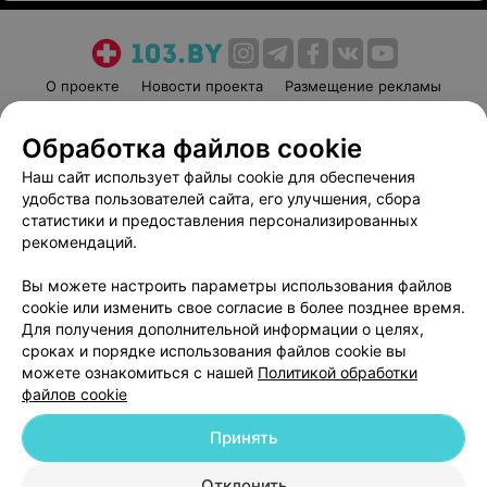
О проекте
Новости проекта
Размещение рекламы
Медицинский маркетинг
Публичный договор
Обработка файлов cookie
Пользовательское соглашение
Способы оплаты
Наш сайт использует файлы cookie для обеспечения
Вакансии
Партнеры
удобства пользователей сайта, его улучшения, сбора
Написать руководителю 103.by
статистики и предоставления персонализированных
Написать в поддержку
рекомендаций.
Персональные настройки cookie
Вы можете настроить параметры использования файлов
Обработка персональных данных
cookie или изменить свое согласие в более позднее время.
Для получения дополнительной информации о целях,
сроках и порядке использования файлов cookie вы
можете ознакомиться с нашей
Политикой обработки
файлов cookie
Принять
© 2026 ООО «Артокс Лаб», УНП 191700409
| 220012, Республика Беларусь,
г. Минск, улица Толбухина, 2, пом. 16 | help@103.by
Отклонить