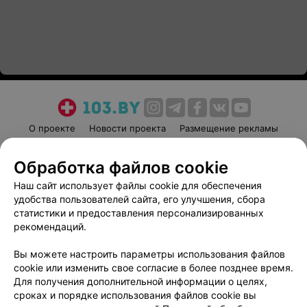
О проекте
Новости проекта
Размещение рекламы
Медицинский маркетинг
Публичный договор
Обработка файлов cookie
Пользовательское соглашение
Способы оплаты
Наш сайт использует файлы cookie для обеспечения
Вакансии
Партнеры
удобства пользователей сайта, его улучшения, сбора
Написать руководителю 103.by
статистики и предоставления персонализированных
Написать в поддержку
рекомендаций.
Персональные настройки cookie
Вы можете настроить параметры использования файлов
Обработка персональных данных
cookie или изменить свое согласие в более позднее время.
Для получения дополнительной информации о целях,
сроках и порядке использования файлов cookie вы