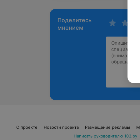
Поделитесь
мнением
О проекте
Новости проекта
Размещение рекламы
М
Написать руководителю 103.by