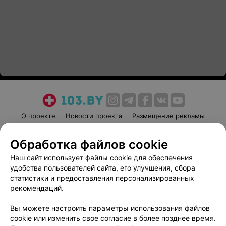
О проекте
Новости проекта
Размещение рекламы
Медицинский маркетинг
Публичный договор
Обработка файлов cookie
Пользовательское соглашение
Способы оплаты
Наш сайт использует файлы cookie для обеспечения
Вакансии
Партнеры
удобства пользователей сайта, его улучшения, сбора
Написать руководителю 103.by
статистики и предоставления персонализированных
Написать в поддержку
рекомендаций.
Персональные настройки cookie
Вы можете настроить параметры использования файлов
Обработка персональных данных
cookie или изменить свое согласие в более позднее время.