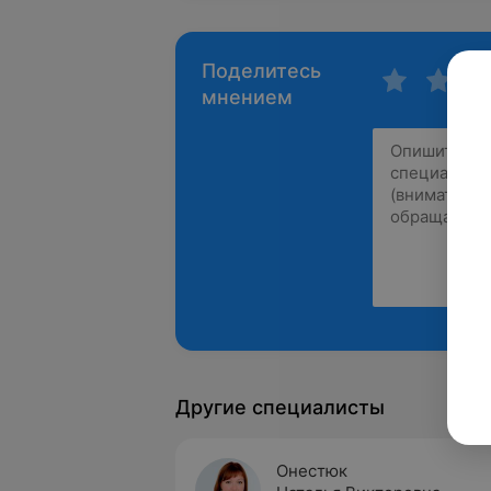
Поделитесь
мнением
Другие специалисты
Онестюк