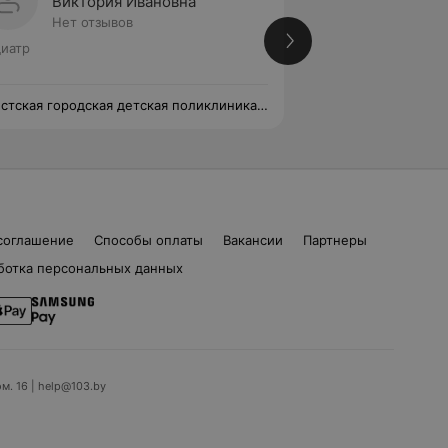
Виктория Ивановна
Екате
Нет отзывов
Нет от
иатр
Педиатр
стская городская детская поликлиника
Брестская городск
№3
соглашение
Способы оплаты
Вакансии
Партнеры
ботка персональных данных
ом. 16 | help@103.by