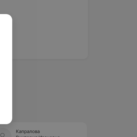
Капралова
Сауля