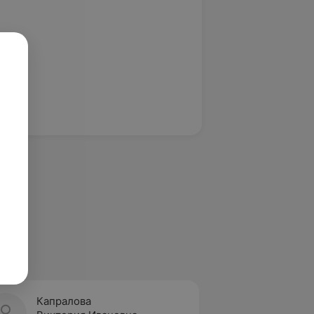
Капралова
Сауля