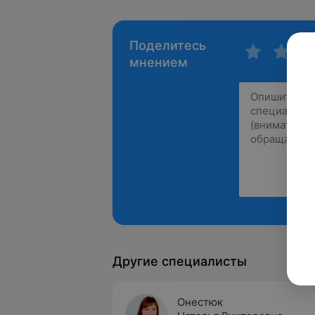
Поделитесь
мнением
Другие специалисты
Онестюк