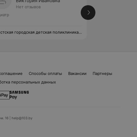
Виктория Ивановна
Екате
Нет отзывов
Нет от
иатр
Педиатр
стская городская детская поликлиника
Брестская городск
№3
соглашение
Способы оплаты
Вакансии
Партнеры
ботка персональных данных
ом. 16 | help@103.by