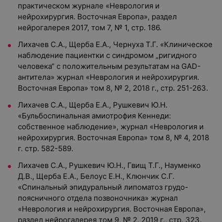
практическом журнале «Неврология и
нейрохирургия. Восточная Европа», раздел
нейрогалерея 2017, том 7, № 1, стр. 186.
Лихачев С.А., Щерба Е.А., Чернуха Т.Г. «Клиническое
наблюдение пациентки с синдромом „ригидного
человека“ с положительным результатам на GAD-
антитела» журнал «Неврология и нейрохирургия.
Восточная Европа» том 8, № 2, 2018 г., стр. 251-263.
Лихачев С.А., Щерба Е.А., Рушкевич Ю.Н.
«Бульбоспинальная амиотрофия Кеннеди:
собственное наблюдение», журнал «Неврология и
нейрохирургия. Восточная Европа» том 8, № 4, 2018
г. стр. 582-589.
Лихачев С.А., Рушкевич Ю.Н., Гвищ Т.Г., Науменко
Д.В., Щерба Е.А., Белоус Е.Н., Клюнчик С.Г.
«Спинальный эпидуральный липоматоз грудо-
поясничного отдела позвоночника» журнал
«Неврология и нейрохирургия. Восточная Европа»,
раздел нейрогалерея том 9, № 2, 2019 г., стр. 323.