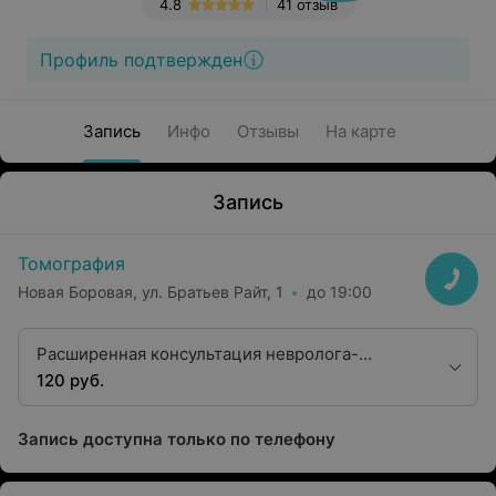
4.8
41 отзыв
Профиль подтвержден
Запись
Инфо
Отзывы
На карте
Запись
Томография
Новая Боровая, ул. Братьев Райт, 1
до 19:00
Расширенная консультация невролога-
цефалголога с объективным тестированием и
120 руб.
анализом дневника головной боли
Запись доступна только по телефону