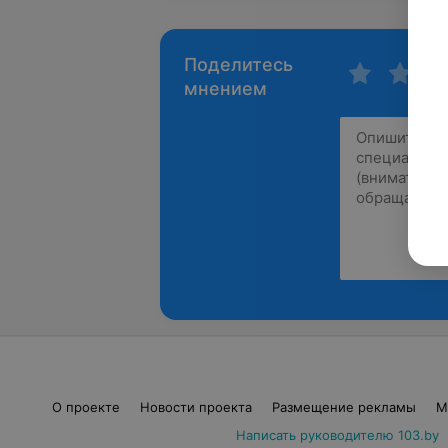
Поделитесь
мнением
О проекте
Новости проекта
Размещение рекламы
М
Написать руководителю 103.by