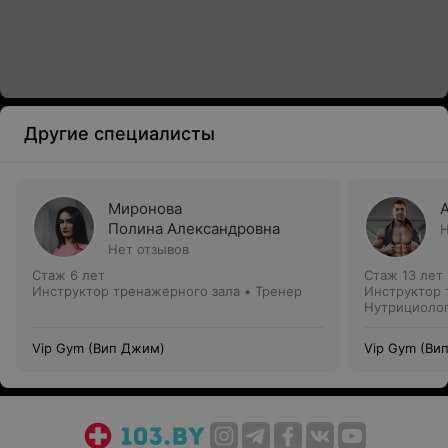
Другие специалисты
Миронова
Полина Александровна
Н
Нет отзывов
Стаж 6 лет
Стаж 13 лет
Инструктор тренажерного зала • Тренер
Инструктор 
Нутрициолог
Тренер
Vip Gym (Вип Джим)
Vip Gym (Ви