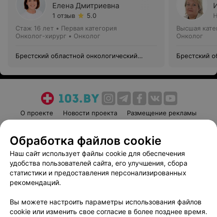
Елена Дмитриевна
1 отзыв
5.0
Н
Стаж 16 лет
•
Первая категория
Высшая кате
Онколог-хирург • Онколог
Онколог
Брестский областной онкологический
Брестский о
диспансер
диспансер
О проекте
Новости проекта
Размещение рекламы
Медицинский маркетинг
Публичный договор
Обработка файлов cookie
Пользовательское соглашение
Способы оплаты
Наш сайт использует файлы cookie для обеспечения
Вакансии
Партнеры
удобства пользователей сайта, его улучшения, сбора
Написать руководителю 103.by
статистики и предоставления персонализированных
Написать в поддержку
рекомендаций.
Персональные настройки cookie
Вы можете настроить параметры использования файлов
Обработка персональных данных
cookie или изменить свое согласие в более позднее время.