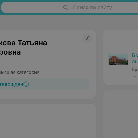
Поиск по сайту
ова Татьяна
ровна
Бр
он
Бр
Высшая категория
твержден