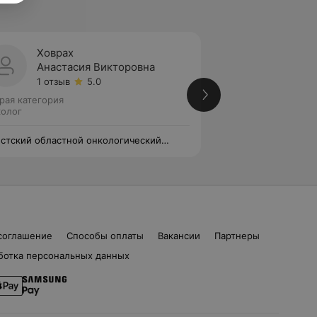
Ховрах
Рабко
Анастасия Викторовна
Артём
1 отзыв
5.0
Нет от
рая категория
Вторая категория
олог
Онколог • Онколог
стский областной онкологический
Брестский област
пансер
диспансер
соглашение
Способы оплаты
Вакансии
Партнеры
ботка персональных данных