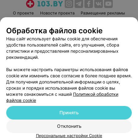
О проекте
Новости проекта
Размещение рекламы
Медицинский маркетинг
Публичный договор
Обработка файлов cookie
Пользовательское соглашение
Способы оплаты
Наш сайт использует файлы cookie для обеспечения
Вакансии
Партнеры
удобства пользователей сайта, его улучшения, сбора
Написать руководителю 103.by
статистики и предоставления персонализированных
Написать в поддержку
рекомендаций.
Персональные настройки cookie
Вы можете настроить параметры использования файлов
Обработка персональных данных
cookie или изменить свое согласие в более позднее время.
Для получения дополнительной информации о целях,
сроках и порядке использования файлов cookie вы
можете ознакомиться с нашей
Политикой обработки
файлов cookie
Принять
© 2026 ООО «Артокс Лаб», УНП 191700409
| 220012, Республика Беларусь,
г. Минск, улица Толбухина, 2, пом. 16 | help@103.by
Отклонить
Служба поддержки
+375 291212755
Персональные настройки Cookie