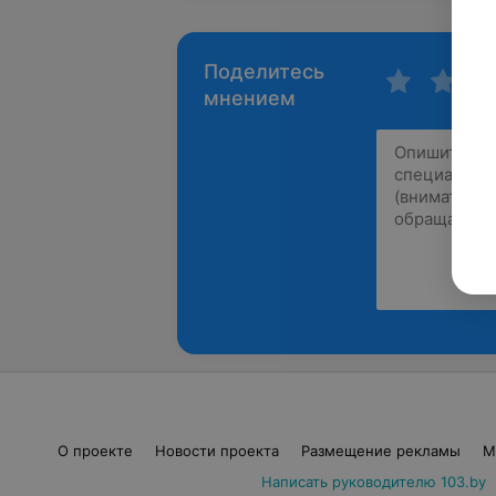
Поделитесь
мнением
О проекте
Новости проекта
Размещение рекламы
М
Написать руководителю 103.by