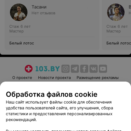
Тасани
Нет отзывов
Н
Стаж 6 лет
Стаж 6 лет
Мастер
Мастер
Белый лотос
Белый лотос
О проекте
Новости проекта
Размещение рекламы
Медицинский маркетинг
Публичный договор
Обработка файлов cookie
Пользовательское соглашение
Способы оплаты
Наш сайт использует файлы cookie для обеспечения
Вакансии
Партнеры
удобства пользователей сайта, его улучшения, сбора
Написать руководителю 103.by
статистики и предоставления персонализированных
Написать в поддержку
рекомендаций.
Персональные настройки cookie