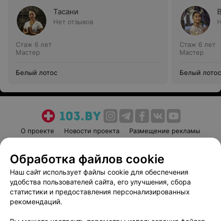
Тасани
Нет отзывов
Н
Стаж 6 лет
Стаж 6 лет
Мастер
Мастер
Белый лотос
Белый лотос
О проекте
Новости проекта
Размещение рекламы
Медицинский маркетинг
Публичный договор
Обработка файлов cookie
Пользовательское соглашение
Способы оплаты
Наш сайт использует файлы cookie для обеспечения
Вакансии
Партнеры
удобства пользователей сайта, его улучшения, сбора
Написать руководителю 103.by
статистики и предоставления персонализированных
Написать в поддержку
рекомендаций.
Персональные настройки cookie