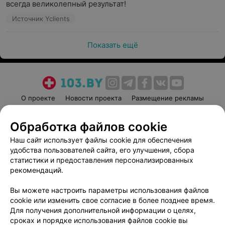
всегда великолепный результат!
Источник Yclients
Показать ещё
О проекте
Новости проекта
Размещение рекламы
Медицинский маркетинг
Публичный договор
Обработка файлов cookie
Пользовательское соглашение
Способы оплаты
Наш сайт использует файлы cookie для обеспечения
Вакансии
Партнеры
удобства пользователей сайта, его улучшения, сбора
Написать руководителю 103.by
статистики и предоставления персонализированных
Написать в поддержку
рекомендаций.
Персональные настройки cookie
Вы можете настроить параметры использования файлов
Обработка персональных данных
cookie или изменить свое согласие в более позднее время.
Для получения дополнительной информации о целях,
сроках и порядке использования файлов cookie вы