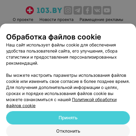
О проекте
Новости проекта
Размещение рекламы
Медицинский маркетинг
Публичный договор
Обработка файлов cookie
Пользовательское соглашение
Способы оплаты
Наш сайт использует файлы cookie для обеспечения
Вакансии
Партнеры
удобства пользователей сайта, его улучшения, сбора
Написать руководителю 103.by
статистики и предоставления персонализированных
Написать в поддержку
рекомендаций.
Персональные настройки cookie
Вы можете настроить параметры использования файлов
Обработка персональных данных
cookie или изменить свое согласие в более позднее время.
Для получения дополнительной информации о целях,
сроках и порядке использования файлов cookie вы
можете ознакомиться с нашей
Политикой обработки
файлов cookie
Принять
© 2026 ООО «Артокс Лаб», УНП 191700409
| 220012, Республика Беларусь,
г. Минск, улица Толбухина, 2, пом. 16 | help@103.by
Отклонить