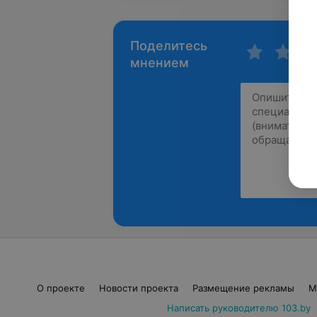
Поделитесь
мнением
О проекте
Новости проекта
Размещение рекламы
М
Написать руководителю 103.by