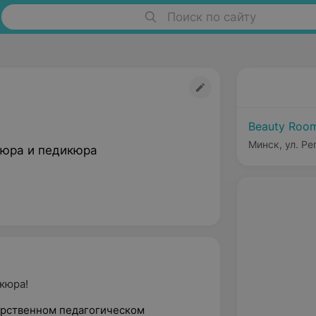
Поиск по сайту
Beauty Roo
Минск, ул. Ре
юра и педикюра
кюра!
арственном педагогическом