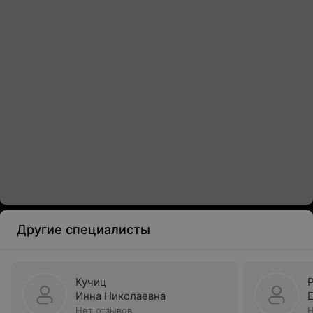
Другие специалисты
Кучиц
Инна Николаевна
Нет отзывов
Н