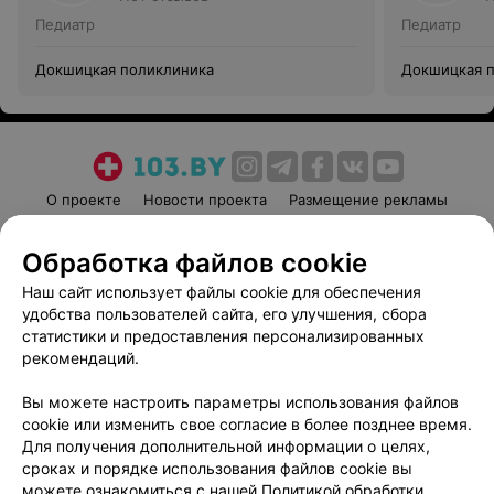
Педиатр
Педиатр
Докшицкая поликлиника
Докшицкая 
О проекте
Новости проекта
Размещение рекламы
Медицинский маркетинг
Публичный договор
Обработка файлов cookie
Пользовательское соглашение
Способы оплаты
Наш сайт использует файлы cookie для обеспечения
Вакансии
Партнеры
удобства пользователей сайта, его улучшения, сбора
Написать руководителю 103.by
статистики и предоставления персонализированных
Написать в поддержку
рекомендаций.
Персональные настройки cookie
Вы можете настроить параметры использования файлов
Обработка персональных данных
cookie или изменить свое согласие в более позднее время.
Для получения дополнительной информации о целях,
сроках и порядке использования файлов cookie вы
можете ознакомиться с нашей
Политикой обработки