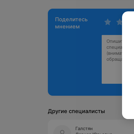
Поделитесь
мнением
Другие специалисты
Галстян