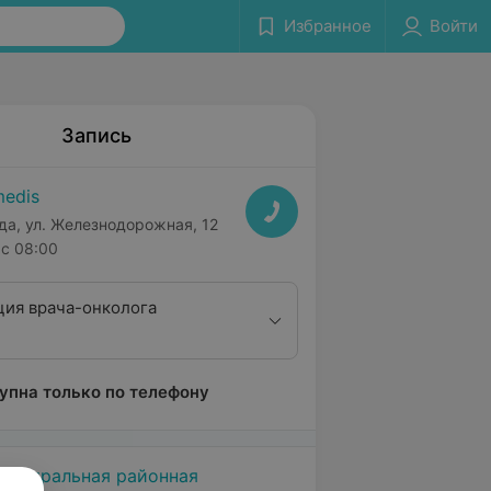
Избранное
Войти
Запись
edis
да, ул. Железнодорожная, 12
с 08:00
ция врача-онколога
упна только по телефону
 центральная районная