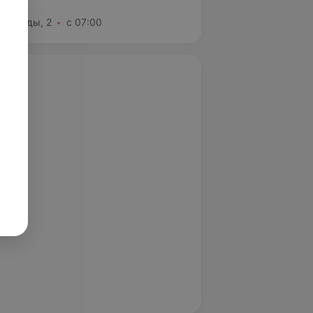
а
. Победы, 2
с 07:00