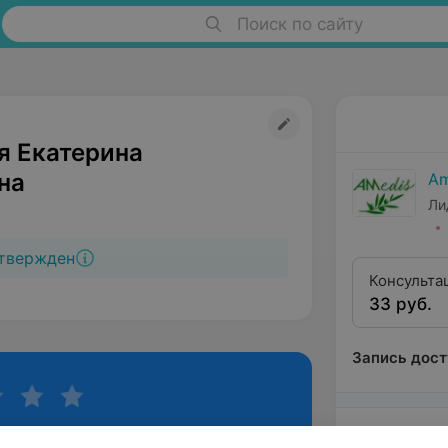
Поиск по сайту
я Екатерина
на
Am
Ли
твержден
Консульта
33 руб.
Запись дост
Дятловская