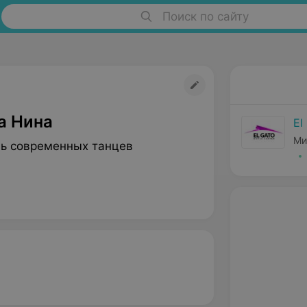
Поиск по сайту
а Нина
El
Ми
ь современных танцев