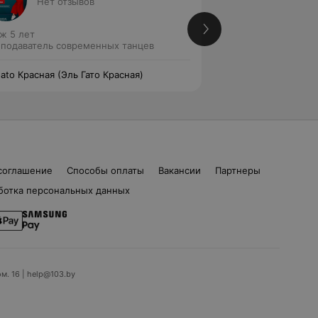
Нет отзывов
Нет от
ж 5 лет
Стаж 5 лет
подаватель современных танцев
Преподаватель со
Gato Красная (Эль Гато Красная)
El Gato Красная (Э
соглашение
Способы оплаты
Вакансии
Партнеры
ботка персональных данных
ом. 16 | help@103.by