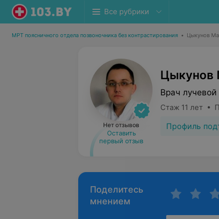
Все рубрики
МРТ поясничного отдела позвоночника без контрастирования
•
Цыкунов Ма
Цыкунов 
Врач лучевой
Стаж 11 лет • 
Профиль под
Нет отзывов
Оставить
первый отзыв
Поделитесь
мнением