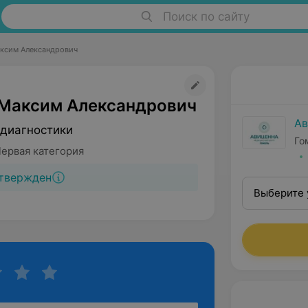
Поиск по сайту
ксим Александрович
Максим Александрович
Ав
 диагностики
Го
Первая категория
твержден
Выберите 