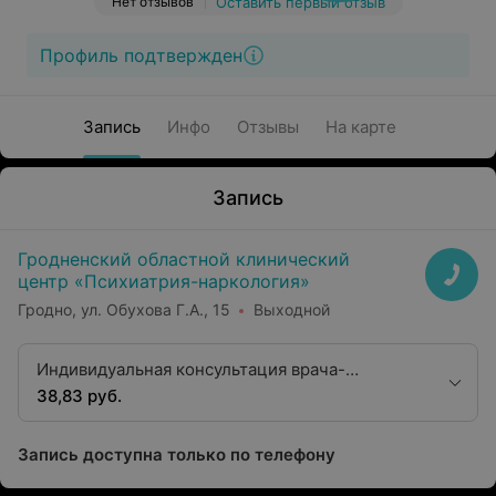
Нет отзывов
Оставить первый отзыв
Профиль подтвержден
Запись
Инфо
Отзывы
На карте
Запись
Гродненский областной клинический
центр «Психиатрия-наркология»
Гродно, ул. Обухова Г.А., 15
Выходной
Индивидуальная консультация врача-
психотерапевта с применением методов
38,83 руб.
динамической и проблемоориентированной
терапии с лекарственным сопровождением
Запись доступна только по телефону