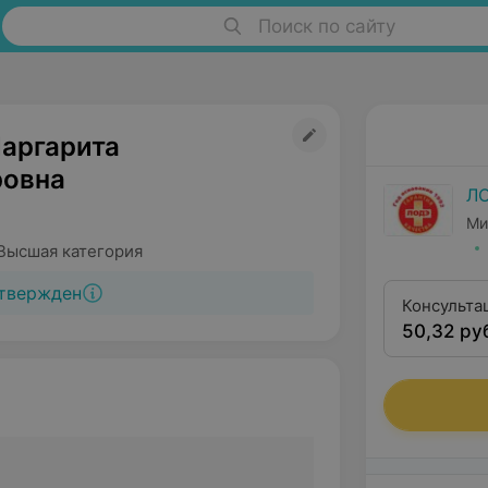
Поиск по сайту
аргарита
овна
Л
Ми
Высшая категория
твержден
Консульта
50,32 ру
квалифика