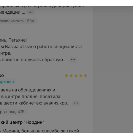
первой минуты внушила доверие. Дала 
ендации,...
зависимости, 58А
ь, Татьяна!

м Вас за отзыв о работе специалиста 
тра.

 приятно получать обратную ...
ко
вержден
овела на обследованиях и 
 в центре полдня, посетила 
 шести кабинетах: анализ кро...
урганова, 47Б
кий центр "Нордин"
 Марина, большое спасибо за такой 