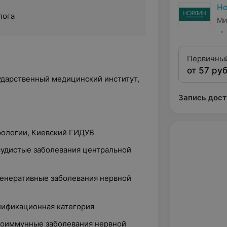
Н
лога
Ми
Первичный
от 57 руб
ударственный медицинский институт,
Запись дост
рологии, Киевский ГИДУВ
судистые заболевания центральной
генеративные заболевания нервной
лификационная категория
утоиммунные заболевания нервной