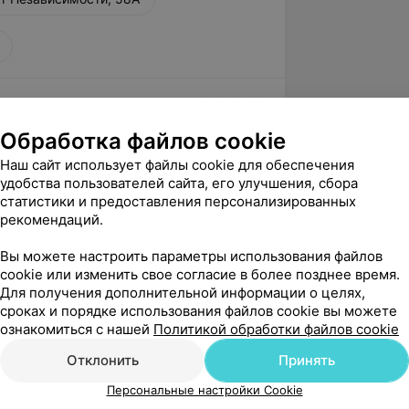
вержден
Обработка файлов cookie
офессионализм и чуткое внимание это 
Наш сайт использует файлы cookie для обеспечения
 

удобства пользователей сайта, его улучшения, сбора
ду к ней ещё обращаться.Спасибо.
статистики и предоставления персонализированных
зависимости, 58А
рекомендаций.
Вы можете настроить параметры использования файлов
нь, Ирина! Благодарим Вас за отзыв о 
cookie или изменить свое согласие в более позднее время.
Для получения дополнительной информации о целях,
ециалиста нашего центра. Рады видеть, 
сроках и порядке использования файлов cookie вы можете
вызвал Ваше довери...
ознакомиться с нашей
Политикой обработки файлов cookie
Отклонить
Принять
стинск
вержден
Персональные настройки Cookie
 врач, профессионал. Всё по полочкам 