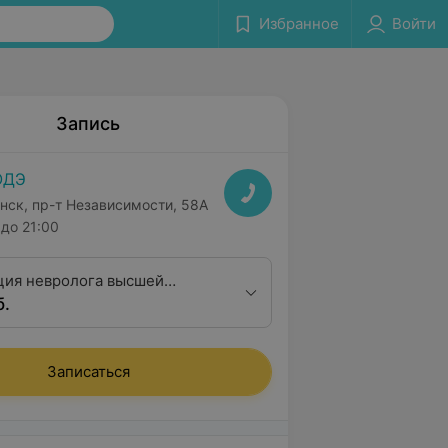
Избранное
Войти
Запись
ОДЭ
нск, пр-т Независимости, 58А
до 21:00
ция невролога высшей
б.
ционной категории
Записаться