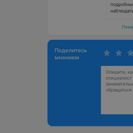
подробный
наблюдатьс
Пока
Поделитесь
мнением