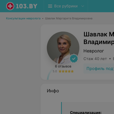
Все рубрики
Консультации невролога
•
Шавлак Маргарита Владимировна
Шавлак М
Владимир
Невролог
Стаж 40 лет • 
6 отзывов
Профиль под
5.0
Инфо
Специализация: