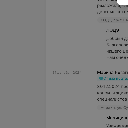
разложила, с 
дельные реком
ЛОДЭ, пр-т Не
ЛОДЭ
Добрый ден
Благодари
нашего цен
Нам очень
Марина Рогат
31 декабря 2024
Отзыв подт
30.12.2024 пр
консультациях
специалистов в
Нордин, ул. С
Медицинс
Уважаемая