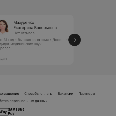
Мазуренко
Ильюх
Екатерина Валерьевна
Натал
Нет отзывов
Нет от
ж 31 год
•
Высшая категория
•
Доцент •
Стаж 25 лет
•
Пер
дидат медицинских наук
Невролог
ролог
рдин
Нордин
соглашение
Способы оплаты
Вакансии
Партнеры
ботка персональных данных