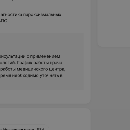
иагностика пароксизмальных
АПО
 консультации с применением
логий. График работы врача
 работы медицинского центра,
время необходимо уточнять в
т Независимости, 58А