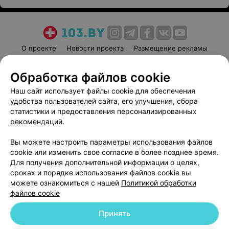
О проекте
Новости проекта
Размещение рекламы
Медицинский маркетинг
Публичный договор
Обработка файлов cookie
Пользовательское соглашение
Способы оплаты
Наш сайт использует файлы cookie для обеспечения
Вакансии
Партнеры
удобства пользователей сайта, его улучшения, сбора
Написать руководителю 103.by
статистики и предоставления персонализированных
Написать в поддержку
рекомендаций.
Персональные настройки cookie
Вы можете настроить параметры использования файлов
Обработка персональных данных
cookie или изменить свое согласие в более позднее время.
Для получения дополнительной информации о целях,
сроках и порядке использования файлов cookie вы
можете ознакомиться с нашей
Политикой обработки
файлов cookie
Принять
© 2026 ООО «Артокс Лаб», УНП 191700409
| 220012, Республика Беларусь,