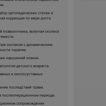
ии.
бор ортопедических стелек и
кая коррекция по мере роста
 позвоночника, включая сколиоз
тяжести.
при сколиозе с динамическим
ности терапии.
ние нарушений осанки.
тология детского возраста.
авных и околосуставных
ение последствий травм.
в послеоперационном периоде.
ационном сопровождении