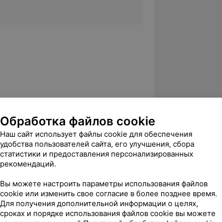
 поликлиника при Центральной
Обработка файлов cookie
топед, поликлиника при Гомельской
Наш сайт использует файлы cookie для обеспечения
 больнице, филиал № 4.
удобства пользователей сайта, его улучшения, сбора
статистики и предоставления персонализированных
 травматолог-ортопед,
рекомендаций.
омельской областной детской
Вы можете настроить параметры использования файлов
cookie или изменить свое согласие в более позднее время.
Для получения дополнительной информации о целях,
сроках и порядке использования файлов cookie вы можете
 государственный медицинский