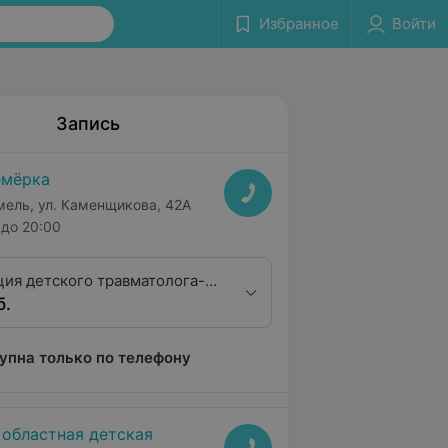
Избранное
Войти
Запись
мёрка
мель, ул. Каменщикова, 42А
до 20:00
ция детского травматолога-
б.
первой квалификационной
упна только по телефону
 областная детская