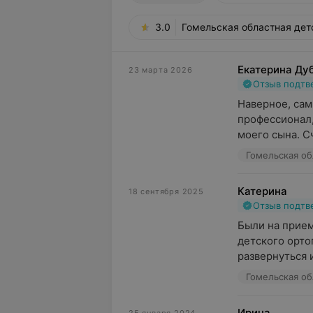
3.0
Гомельская областная детс
Екатерина Ду
23 марта 2026
Отзыв подт
Наверное, сам
профессионал,
моего сына. Сч
Катерина
18 сентября 2025
Отзыв подт
Были на прием
детского орто
развернуться и
Ирина