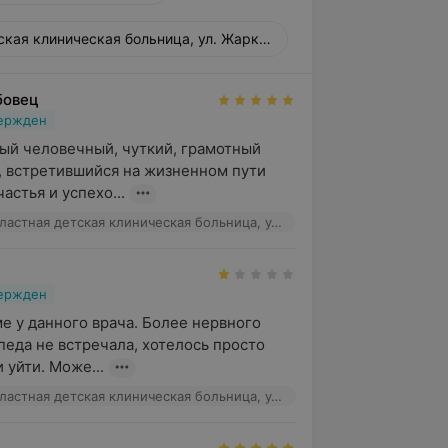
кая клиническая больница, ул. Жарковского, 7
бовец
вержден
ый человечный, чуткий, грамотный 
 встретившийся на жизненном пути 
астья и успехо...
Гомельская областная детская клиническая больница, ул. Жарковского, 7
вержден
е у данного врача. Более нервного 
педа не встречала, хотелось просто 
 уйти. Може...
Гомельская областная детская клиническая больница, ул. Жарковского, 7