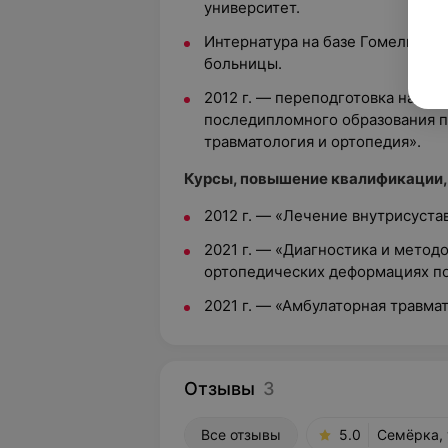
университет.
Интернатура на базе Гомельско
больницы.
2012 г. — переподготовка на ба
последипломного образования п
травматология и ортопедия».
Курсы, повышение квалификации,
2012 г. — «Лечение внутрисуста
2021 г. — «Диагностика и мето
ортопедических деформациях по
2021 г. — «Амбулаторная травмат
Отзывы
3
Все отзывы
5.0
Семёрка, 