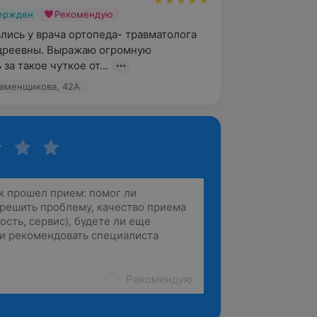
вержден
Рекомендую
лись у врача ортопеда- травматолога  
дреевны. Выражаю огромную 
за такое чуткое от...
Каменщикова, 42А
Рекомендую