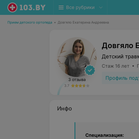
Все рубрики
Прием детского ортопеда
•
Довгяло Екатерина Андреевна
Довгяло 
Детский трав
Стаж 16 лет • П
Профиль под
3 отзыва
3.7
Инфо
Специализация: