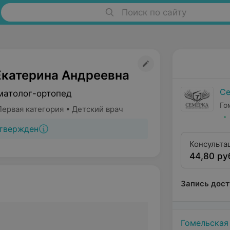
Поиск по сайту
Екатерина Андреевна
Се
матолог-ортопед
Го
ервая категория • Детский врач
твержден
Консульта
44,80 ру
ортопеда 
категории
Запись дост
Гомельская