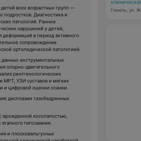
клиническа
детей всех возрастных групп —
Гомель, ул. Ж
о подростков. Диагностика и
ских патологий.
Раннее
ческих нарушений у детей,
я деформаций в период активного
ительное сопровождение
еской ортопедической патологией.
 данных инструментальных
ия опорно-двигательного
анализ рентгенологических
и МРТ, УЗИ суставов и мягких
и и цифровой оценки осанки.
ние дисплазии тазобедренных
с врожденной косолапостью,
 этапного гипсования.
ия и плосковальгусных
большой клинической наработкой