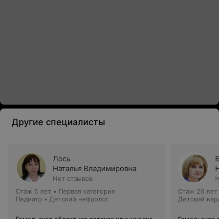
Другие специалисты
Лось
Наталья Владимировна
Нет отзывов
Н
Стаж 5 лет
•
Первая категория
Стаж 26 лет
Педиатр • Детский нефролог
Детский кар