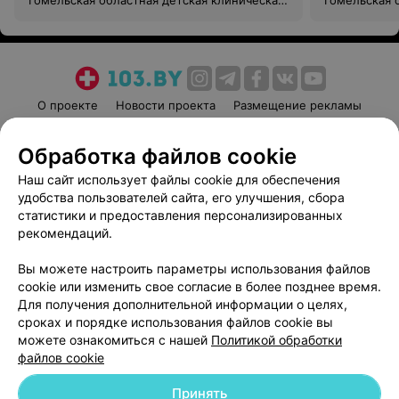
Гомельская областная детская клиническая
Гомельская 
больница
больница
О проекте
Новости проекта
Размещение рекламы
Медицинский маркетинг
Публичный договор
Обработка файлов cookie
Пользовательское соглашение
Способы оплаты
Наш сайт использует файлы cookie для обеспечения
Вакансии
Партнеры
удобства пользователей сайта, его улучшения, сбора
Написать руководителю 103.by
статистики и предоставления персонализированных
Написать в поддержку
рекомендаций.
Персональные настройки cookie
Вы можете настроить параметры использования файлов
Обработка персональных данных
cookie или изменить свое согласие в более позднее время.
Для получения дополнительной информации о целях,
сроках и порядке использования файлов cookie вы
можете ознакомиться с нашей
Политикой обработки
файлов cookie
Принять