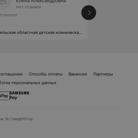
Елена Александровна
Алина
Нет отзывов
Нет от
тгенолог
Рентгенолог
ельская областная детская клиническая
Гомельская област
ьница
больница
соглашение
Способы оплаты
Вакансии
Партнеры
ботка персональных данных
ом. 16 | help@103.by